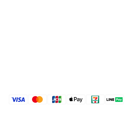
Copyright© [year][owner]