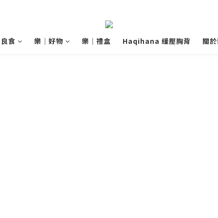
｜良食
樂｜好物
樂｜禮盒
Haqihana 緩壓胸背
關於