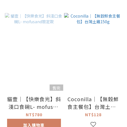
售完
貓壹｜【快樂食光】斜
Coconilla｜【無穀鮮
淺口食碗L- mofusan
食主餐包】台灣土雞1
d限定款
50g
NT$780
NT$128
加入購物車