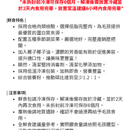
*未拆封前冷凍可保存6個月，解凍後需放置冷藏並
於2天內食用完畢，放置常溫建議6小時內食用完畢*
|
鮮食特色
|
採用合格肉類檢驗，選擇低脂完整肉，為毛孩提供
最優質的蛋白質來源。
配置五種季節蔬菜果，嚴選地好，完整產銷歷把
關。
加入椰子椰子油，濃鬱的芳香能有助於促進美容、
提升適口性，讓美味更豐富！
顯然，清潔堅持消毒劑、清潔化學添加物。
採用低溫冷凍包裝，加熱即食，營養豐富。
綜合營養粉，推動磷比達到至少1.2：1。
|
注意事項
|
鮮食包請冷凍保存，解凍後需存放於冷藏，並於2天
內再次食用。未拆封前冷凍可保存6個月。
覆熱後請地質遺跡，確認不會過燙再給予毛孩食
用。
全鮮食建議量參考，實際餵食量請依照毛孩體型、