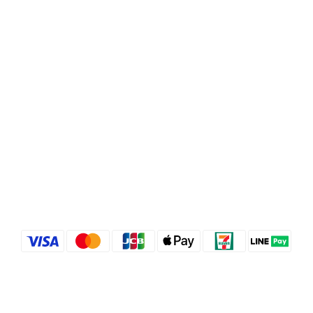
Copyright© [year][owner]