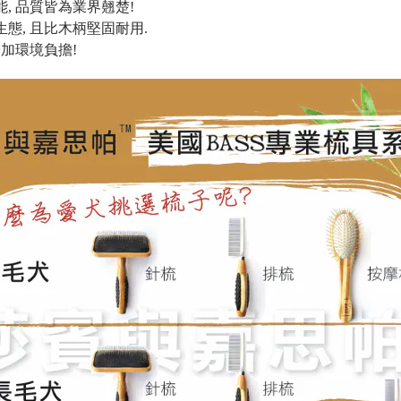
 功能, 品質皆為業界翹楚!
生態, 且比木柄堅固耐用.
增加環境負擔!