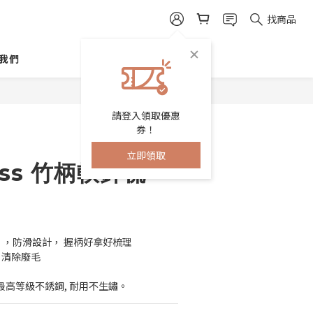
找商品
我們
請登入領取優惠
券！
立即領取
ss 竹柄軟針梳
用 ，防滑設計， 握柄好拿好梳理
, 清除廢毛
8) 最高等級不銹鋼, 耐用不生鏽。