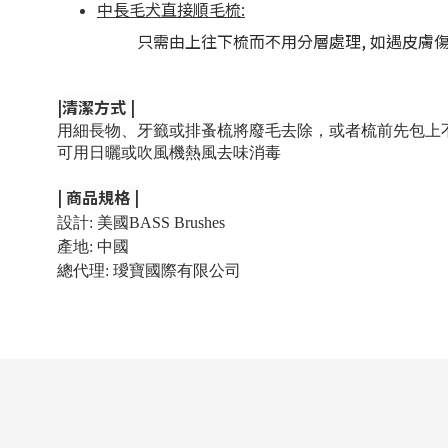
中長毛犬直接順毛梳:
只需由上往下梳而不用分層處理, 如遇皮膚傷
|清潔方式
|
用細長物、牙籤或排蚤梳將廢毛去除，
或者梳前先包上
可用日曬或吹風機熱風去味消毒
| 商品規格
|
設計: 美國BASS Brushes
產地: 中國
總代理: 璦寶國際有限公司