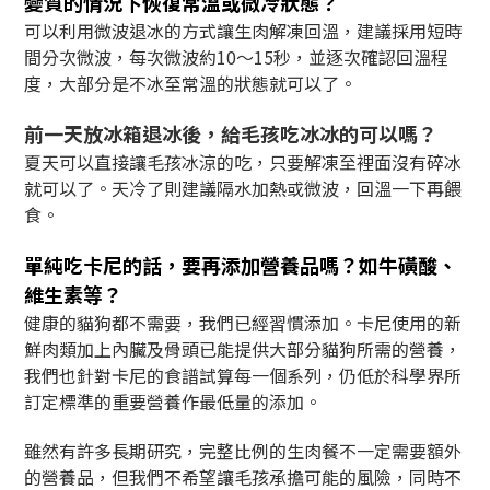
變質的情況下恢復常溫或微冷狀態？
可以利用微波退冰的方式讓生肉解凍回溫，建議採用短時
間分次微波，每次微波約10～15秒，並逐次確認回溫程
度，大部分是不冰至常溫的狀態就可以了。
前一天放冰箱退冰後，給毛孩吃冰冰的可以嗎？
夏天可以直接讓毛孩冰涼的吃，只要解凍至裡面沒有碎冰
就可以了。天冷了則建議隔水加熱或微波，回溫一下再餵
食。
單純吃卡尼的話，要再添加營養品嗎？如牛磺酸、
維生素等？
健康的貓狗都不需要，我們已經習慣添加。卡尼使用的新
鮮肉類加上內臟及骨頭已能提供大部分貓狗所需的營養，
我們也針對卡尼的食譜試算每一個系列，仍低於科學界所
訂定標準的重要營養作最低量的添加。
雖然有許多長期研究，完整比例的生肉餐不一定需要額外
的營養品，但我們不希望讓毛孩承擔可能的風險，同時不