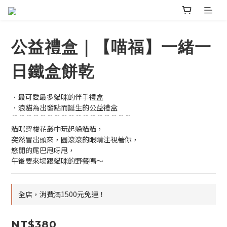
公益禮盒｜【喵福】一緒一
日鐵盒餅乾
．最可愛最多貓咪的伴手禮盒
．浪貓為出發點而誕生的公益禮盒
﹊﹊﹊﹊﹊﹊﹊﹊﹊﹊﹊﹊﹊﹊﹊﹊﹊
貓咪穿梭花叢中玩起躲貓貓，
突然冒出頭來，圓滾滾的眼睛注視著你，
悠閒的尾巴甩呀甩，
午後要來場跟貓咪的野餐嗎～
全店，消費滿1500元免運！
NT$380