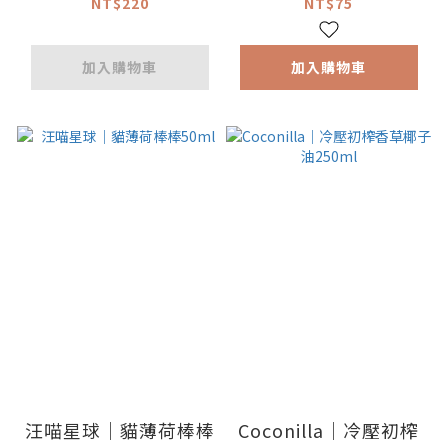
籽12g X4
NT$220
NT$75
加入購物車
加入購物車
汪喵星球｜貓薄荷棒棒
Coconilla｜冷壓初榨